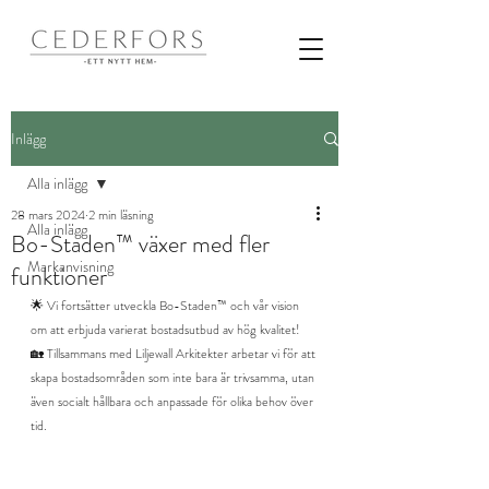
Inlägg
Alla inlägg
28 mars 2024
2 min läsning
Alla inlägg
Bo-Staden™ växer med fler
Markanvisning
funktioner
🌟 Vi fortsätter utveckla Bo-Staden™ och vår vision 
om att erbjuda varierat bostadsutbud av hög kvalitet! 
🏡 Tillsammans med Liljewall Arkitekter arbetar vi för att 
skapa bostadsområden som inte bara är trivsamma, utan 
även socialt hållbara och anpassade för olika behov över 
tid.