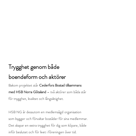
Trygghet genom både 
boendeform och aktörer
Bakom projektet står 
Cederfors Bostad tillsammans 
med HSB Norra Götaland
 – två aktörer som båda står 
för trygghet, kvalitet och långsiktighet.
HSB NG är dessutom en medlemsägd organisation 
som bygger och förvaltar bostäder för sina medlemmar. 
Det skapar en extra trygghet för dig som köpare, både 
inför beslutet och för livet i föreningen över tid.