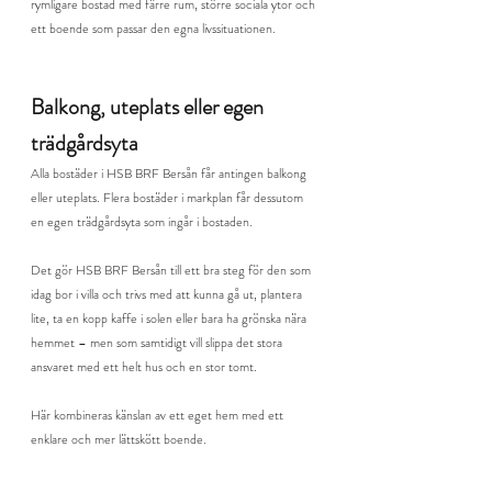
rymligare bostad med färre rum, större sociala ytor och 
ett boende som passar den egna livssituationen.
Balkong, uteplats eller egen 
trädgårdsyta
Alla bostäder i HSB BRF Bersån får antingen balkong 
eller uteplats. Flera bostäder i markplan får dessutom 
en egen trädgårdsyta som ingår i bostaden.
Det gör HSB BRF Bersån till ett bra steg för den som 
idag bor i villa och trivs med att kunna gå ut, plantera 
lite, ta en kopp kaffe i solen eller bara ha grönska nära 
hemmet – men som samtidigt vill slippa det stora 
ansvaret med ett helt hus och en stor tomt.
Här kombineras känslan av ett eget hem med ett 
enklare och mer lättskött boende.