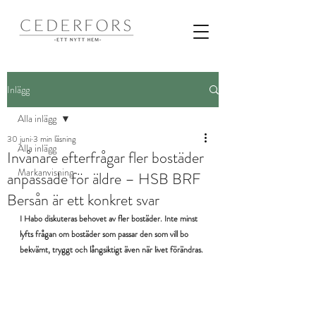
Inlägg
Alla inlägg
30 juni
3 min läsning
Alla inlägg
Invånare efterfrågar fler bostäder
Markanvisning
anpassade för äldre – HSB BRF
Bersån är ett konkret svar
I Habo diskuteras behovet av fler bostäder. Inte minst 
lyfts frågan om bostäder som passar den som vill bo 
bekvämt, tryggt och långsiktigt även när livet förändras.