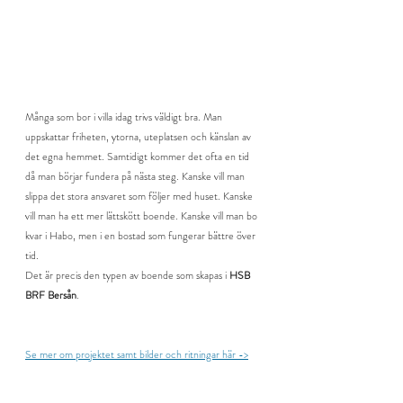
Många som bor i villa idag trivs väldigt bra. Man 
uppskattar friheten, ytorna, uteplatsen och känslan av 
det egna hemmet. Samtidigt kommer det ofta en tid 
då man börjar fundera på nästa steg. Kanske vill man 
slippa det stora ansvaret som följer med huset. Kanske 
vill man ha ett mer lättskött boende. Kanske vill man bo 
kvar i Habo, men i en bostad som fungerar bättre över 
tid.
Det är precis den typen av boende som skapas i 
HSB 
BRF Bersån
.
Se mer om projektet samt bilder och ritningar här ->