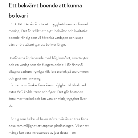
Ett bekvämt boende att kunna 
bo kvar i
HSB BRF Bersån är inte ett trygghetsboende i formell 
mening. Det är istället ett nytt, bekvämt och kvalitativt 
boende för dig som vill förenkla vardagen och skapa 
bättre förutsättningar att bo kvar länge.
Bostäderna är planerade med hög komfort, smarta ytor 
och en vardag som ska fungera enkelt. Här finns väl 
tilltagna badrum, rymliga kök, bra storlek på sovrummen 
och gott om förvaring.
För den som önskar finns även möjlighet till tillval med 
extra WC i både treor och fyror. Det gör bostaden 
ännu mer flexibel och kan vara en viktig trygghet över 
tid.
För dig som hellre vill ha en större tvåa än en trea finns 
dessutom möjlighet att anpassa planlösningen. Vi ser att 
många kan vara intresserade av just detta – en 