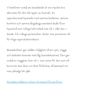
Vi bedömer också att bostadsrätt är ett mycket bra 
alternativ för den här typen av boende. En 
nyproducerad hyresrätt med samma kvaliteter, samma 
komfort och samma långsiktiga standard skulle få en 
hyresnivå som många helt enkelt inte vill – eller kan – 
betala. För många pensionärer räcker inte pensionen till 
för höga nyproduktionshyror.
Bostadsrätten ger istället möjlighet till ett nytt, tryggt 
och bekvämt boende med låg boendekostnad. Den ger 
också en trygghet över tid – inte minst för den som vill 
kunna bo kvar även om livet förändras, till exempel om 
man plötsligt blir själv.
Kontakta mäklaren Johan Agnesund för att få en 
boendekalkyl och värdering av det befinliga boendet.
Ett nytt boende för nästa steg i 
livet