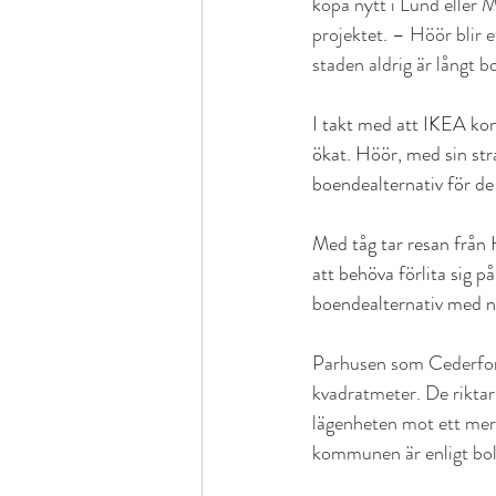
köpa nytt i Lund eller 
projektet. – Höör blir e
staden aldrig är långt bo
I takt med att IKEA kon
ökat. Höör, med sin stra
boendealternativ för de
Med tåg tar resan från H
att behöva förlita sig p
boendealternativ med nä
Parhusen som Cederfors
kvadratmeter. De riktar 
lägenheten mot ett mer 
kommunen är enligt bola