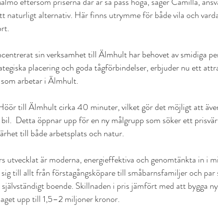
Malmö eftersom priserna där är så pass höga, säger Camilla, ansv
tt naturligt alternativ. Här finns utrymme för både vila och vard
rt.
centrerat sin verksamhet till Älmhult har behovet av smidiga pen
tegiska placering och goda tågförbindelser, erbjuder nu ett attra
 som arbetar i Älmhult.
öör till Älmhult cirka 40 minuter, vilket gör det möjligt att äve
å bil.  Detta öppnar upp för en ny målgrupp som söker ett prisvär
rhet till både arbetsplats och natur.
 utvecklat är moderna, energieffektiva och genomtänkta in i mi
sig till allt från förstagångsköpare till småbarnsfamiljer och par 
självständigt boende. Skillnaden i pris jämfört med att bygga ny
get upp till 1,5–2 miljoner kronor.