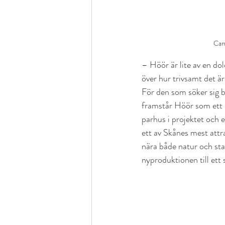
Cami
– Höör är lite av en do
över hur trivsamt det ä
För den som söker sig bo
framstår Höör som ett 
parhus i projektet och e
ett av Skånes mest attr
nära både natur och stad 
nyproduktionen till ett 