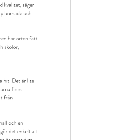
 kvalitet, säger 
 planerade och 
en har orten fått 
h skolor, 
hit. Det är lite 
öarna finns 
t från 
hall och en 
gör det enkelt att 
na är samtidigt 