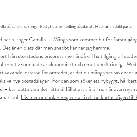
lla på Länsförsäkringar Fastighetsförmedling påtalar att Höör är en dold pärla.
ld pärla, säger Camilla. – Många som kommer hit för första gång
r. Det är en plats där man snabbt känner sig hemma.
rt från storstadens prispress men ändå vill ha tillgång till stade
alternativ som både är ekonomiskt och emotionellt rimligt. Med
tt växande intresse för området, är det nu många ser sin chans a
aktiva nya bostadslägen. För den som söker ett nybyggt, hållbart
– kan detta vara det rätta tillfället att slå till nu när även nya r
smart val. 
Läs mer om bolåneregler- artikel "nu kortas vägen ti