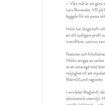
– Vårt mål är att göra d
Lars Bonander, VD på C
byggda för att passa oli
Höör har länge haft rol
en allt tydligare profil
mataffärer, service, sa
Naturen och friluftslive
Höörs omges av vacker na
av en smaragd mitt bland
möjlighet till ett mycket
Malmö/Lund regionen. 
I området Maglehill, dä
aktivitetsrik utemiljö. 
pendla kollektivt – och