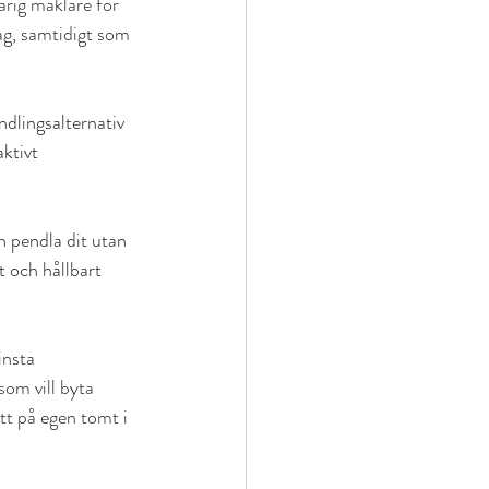
arig mäklare för 
ag, samtidigt som 
dlingsalternativ 
ktivt 
n pendla dit utan 
t och hållbart 
nsta 
som vill byta 
tt på egen tomt i 