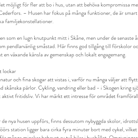
et möjligt för fler att bo i hus, utan att behöva kompromissa med
ederfors. – Husen har fokus på många funktioner, de är smart
ka familjekonstellationer. 
len som en lugn knutpunkt mitt i Skåne, men under de senaste år
 som pendlarvänlig småstad. Här finns god tillgång till förskolor oc
mt en växande känsla av gemenskap och lokalt engagemang.  
t lockar
tur och fina skogar att vistas i, varför nu många väljer att flytta 
 skånska pärlor. Cykling, vandring eller bad - i Skogen kring sj
 aktivt fritidsliv. Vi har märkt ett intresse för området framförall
r de nya husen uppförs, finns dessutom nybyggda skolor, idrotts
Höörs station ligger bara cirka fyra minuter bort med cykel, vilket 
 för många minskar behovet av två bilar i hushållet. Omgivningar