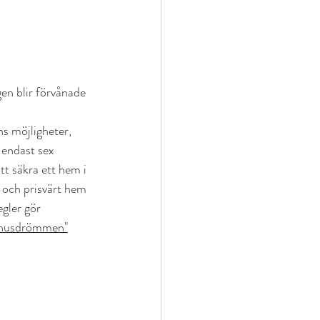
en blir förvånade 
ns möjligheter, 
 endast sex 
tt säkra ett hem i 
 och prisvärt hem 
egler gör 
ll husdrömmen"