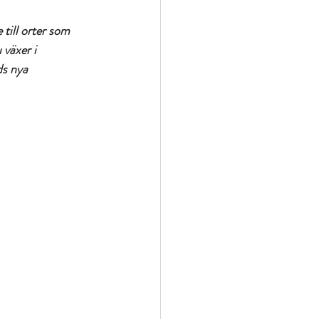
till orter som 
växer i 
ds nya 