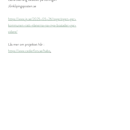
Jönköpingsposten.se 
https://www.jp.se/2025-05-26/regeringen-ger-
kommunen-ratt-planerna-pa-nya-bostader-gar-
vidare/
Läs mer om projektet här :
https://www.cederfors.se/habo
.