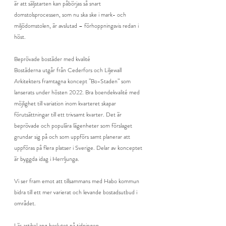
är att säljstarten kan påbörjas så snart 
domstolsprocessen, som nu ska ske i mark- och 
miljödomstolen, är avslutad – förhoppningsvis redan i 
höst.
Beprövade bostäder med kvalité
Bostäderna utgår från Cederfors och Liljewall 
Arkitekters framtagna koncept ”Bo-Staden” som 
lanserats under hösten 2022. Bra boendekvalité med 
möjlighet till variation inom kvarteret skapar 
förutsättningar till ett trivsamt kvarter. Det är 
beprövade och populära lägenheter som förslaget 
grundar sig på och som uppförs samt planerar att 
uppföras på flera platser i Sverige. Delar av konceptet 
är byggda idag i Herrljunga. 
Vi ser fram emot att tillsammans med Habo kommun 
bidra till ett mer varierat och levande bostadsutbud i 
området.
Läs artikel ang beslutet på tidningen 