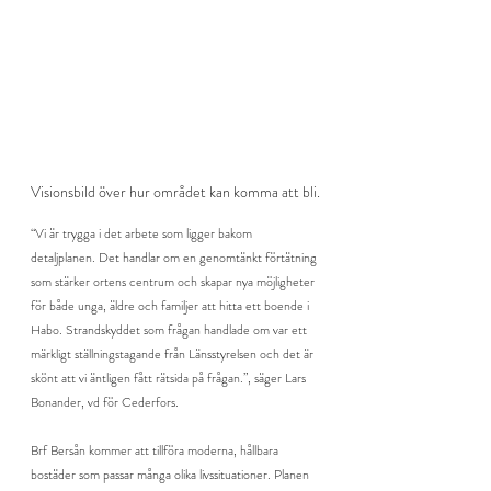
Visionsbild över hur området kan komma att bli.
“Vi är trygga i det arbete som ligger bakom 
detaljplanen. Det handlar om en genomtänkt förtätning 
som stärker ortens centrum och skapar nya möjligheter 
för både unga, äldre och familjer att hitta ett boende i 
Habo. Strandskyddet som frågan handlade om var ett 
märkligt ställningstagande från Länsstyrelsen och det är 
skönt att vi äntligen fått rätsida på frågan.”, säger Lars 
Bonander, vd för Cederfors.
Brf Bersån kommer att tillföra moderna, hållbara 
bostäder som passar många olika livssituationer. Planen 