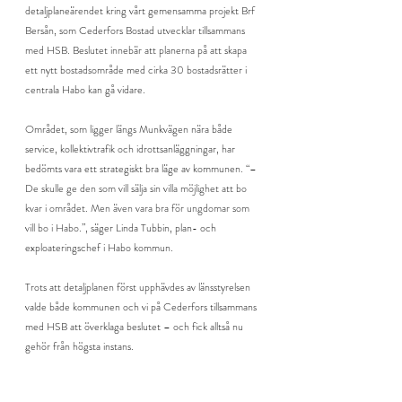
detaljplaneärendet kring vårt gemensamma projekt Brf 
Bersån, som Cederfors Bostad utvecklar tillsammans 
med HSB. Beslutet innebär att planerna på att skapa 
ett nytt bostadsområde med cirka 30 bostadsrätter i 
centrala Habo kan gå vidare.
Området, som ligger längs Munkvägen nära både 
service, kollektivtrafik och idrottsanläggningar, har 
bedömts vara ett strategiskt bra läge av kommunen. “
– 
De skulle ge den som vill sälja sin villa möjlighet att bo 
kvar i området. Men även vara bra för ungdomar som 
vill bo i Habo.
”, säger Linda Tubbin, plan- och 
exploateringschef i Habo kommun.
Trots att detaljplanen först upphävdes av länsstyrelsen 
valde både kommunen och vi på Cederfors tillsammans 
med HSB att överklaga beslutet – och fick alltså nu 
gehör från högsta instans.