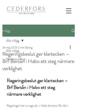
Inlägg
Alla inlägg
26 maj 2025
2 min läsning
Alla inlägg
Regeringsbeslut ger klartecken –
Markanvisning
Brf Bersån i Habo ett steg närmare
verklighet
Regeringsbeslut ger klartecken – 
Brf Bersån i Habo ett steg 
närmare verklighet
Regeringen har nu sagt sitt – Habo kommun får rätt i 