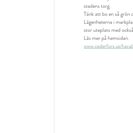
stadens torg.
Tänk att bo en så grön o
Lägenheterna i markplan
stor uteplats med ocks
Läs mer på hemsidan.
www.cederfors.se/hara