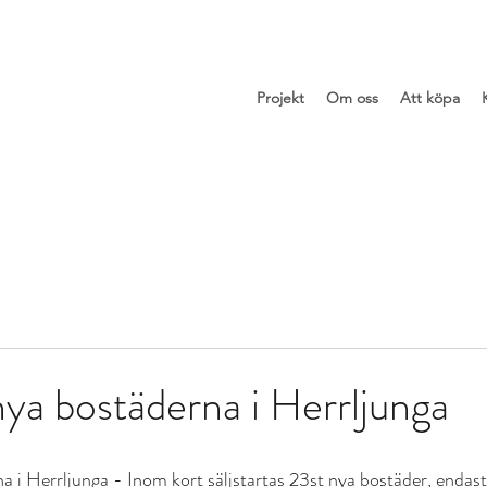
Projekt
Om oss
Att köpa
 nya bostäderna i Herrljunga
na i Herrljunga - Inom kort säljstartas 23st nya bostäder, enda