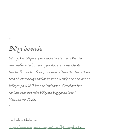
"
Billigt boende
Så mycket billigare, per kvadratmeter, än såhär kan 
man heller inte bo i en nyproducerad bostadsrätt, 
hävdar Bonander. Som prisexempel berättar han att en 
trea på Harabergs backar kostar 1,4 miljoner och har en 
kallhyra på 4 160 kronor i månaden. Området har 
rankats som det näst billigaste byggprojektet i 
Västsverige 2023.
"
Läs hela artikeln här 
https://www.alingsastidning.se/.../inflyttningsklart-i...