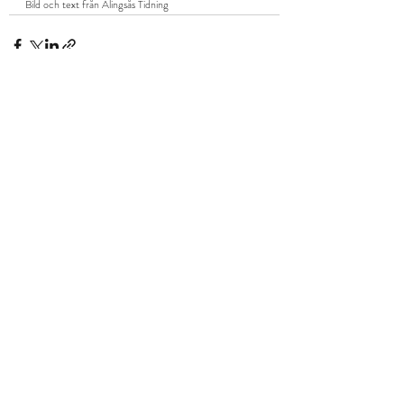
Bild och text från Alingsås Tidning
Senaste inlägg
Visa alla