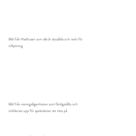
Bild från Radhusen som alla är slutsålda och redo för 
inflyttning
Bild från visningslägenheten som färdigställts och 
möblerats upp för spekulanter att titta på.