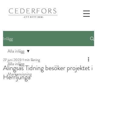
Inlägg
Alla inlägg
27 juni 2023
1 min läsning
Alla inlägg
Alingsås Tidning besöker projektet i
Markanvisning
Herrljunga