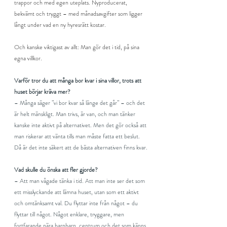
trappor och med egen uteplats. Nyproducerat, 
bekvämt och tryggt – med månadsavgifter som ligger 
långt under vad en ny hyresrätt kostar.
Och kanske viktigast av allt: Man gör det i tid, på sina 
egna villkor.
Varför tror du att många bor kvar i sina villor, trots att 
huset börjar kräva mer?
– Många säger ”vi bor kvar så länge det går” – och det 
är helt mänskligt. Man trivs, är van, och man tänker 
kanske inte aktivt på alternativet. Men det gör också att 
man riskerar att vänta tills man måste fatta ett beslut. 
Då är det inte säkert att de bästa alternativen finns kvar.
Vad skulle du önska att fler gjorde?
– Att man vågade tänka i tid. Att man inte ser det som 
ett misslyckande att lämna huset, utan som ett aktivt 
och omtänksamt val. Du flyttar inte från något – du 
flyttar till något. Något enklare, tryggare, men 
fortfarande nära barnbarn, centrum och det som känns 