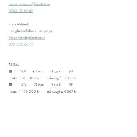
cecilia.johansson@lansfast.se
0763-37 62 42
Frida Ahlstedt
Fastighetsmäklare i Herrljunga
frida.ahlstedt@lansfast.se
072-200 66 51
Till Salu 
🟩         17A       84 kvm        4 r.o.k         BP        
Insats:  1 745 000 kr        mån.avgift: 5 031 kr        
🟩         17B         71 kvm        3 r.o.k         BP        
Insats:  1 495 000 kr        mån.avgift: 4 367 kr