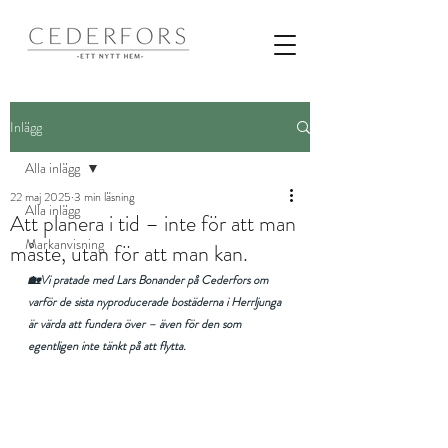
Inlägg
Alla inlägg
22 maj 2025
3 min läsning
Alla inlägg
Att planera i tid – inte för att man
Markanvisning
måste, utan för att man kan.
🏡Vi pratade med Lars Bonander på Cederfors om 
varför de sista nyproducerade bostäderna i Herrljunga 
är värda att fundera över – även för den som 
egentligen inte tänkt på att flytta.