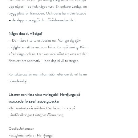
upp något – de fick något nytt. En enklare vardag, en 
trygg plats för framtiden. Och deras barn blev lättade 
– de slapp oroa sig för hur föräldrarna har det.
Något sista du vill säga?
– Du måste inte ta ett beslut nu. Men ge dig själv 
möjligheten att se vad som finns. Kom på visning. Känn 
efter i lugn och ro. Det kan vara skönt att veta att det 
finns ett bra alternativ – den dag ni vill ta steget.
Kontakta oss för mer information eller om du vill ha en 
boendekalkyl.
Läs mer och hitta nästa visningstid i Herrljunga på 
www.cederfors.se/harabergsbackar
eller kontakta vår mäklare Cecilia och Frida på 
Länsförsäkringar Fastighetsförmedling
Cecilia Johansson
Fastighetsmäklare i Herrljunga.