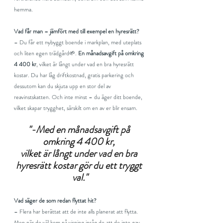
hemma.
Vad får man – jämfört med till exempel en hyresrätt?
– Du får ett nybyggt boende i markplan, med uteplats 
och liten egen trädgård🌱. 
En månadsavgift på omkring 
4 400 kr
, vilket är långt under vad en bra hyresrätt 
kostar. Du har låg driftkostnad, gratis parkering och 
dessutom kan du skjuta upp en stor del av 
reavinstskatten. Och inte minst – du äger ditt boende, 
vilket skapar trygghet, särskilt om en av er blir ensam.
"-Med en månadsavgift på 
omkring 4 400 kr, 
vilket är långt under vad en bra 
hyresrätt kostar gör du ett tryggt 
val."
Vad säger de som redan flyttat hit?
– Flera har berättat att de inte alls planerat att flytta. 
Men när de väl kom på visning insåg de att de inte gav 