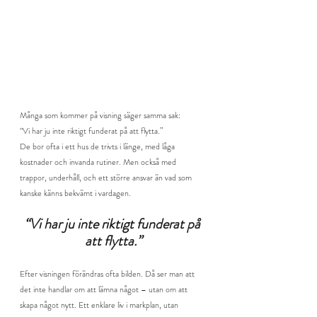
Många som kommer på visning säger samma sak: 
“Vi har ju inte riktigt funderat på att flytta.”
De bor ofta i ett hus de trivts i länge, med låga 
kostnader och invanda rutiner. Men också med 
trappor, underhåll, och ett större ansvar än vad som 
kanske känns bekvämt i vardagen.
“Vi har ju inte riktigt funderat på 
att flytta.”
Efter visningen förändras ofta bilden. Då ser man att 
det inte handlar om att lämna något – utan om att 
skapa något nytt. Ett enklare liv i markplan, utan 