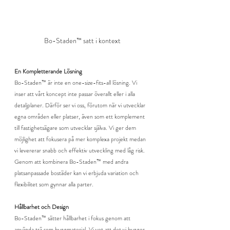
Bo-Staden™ satt i kontext
En Kompletterande Lösning
Bo-Staden™ är inte en one-size-fits-all lösning. Vi 
inser att vårt koncept inte passar överallt eller i alla 
detaljplaner. Därför ser vi oss, förutom när vi utvecklar 
egna områden eller platser, även som ett komplement 
till fastighetsägare som utvecklar själva. Vi ger dem 
möjlighet att fokusera på mer komplexa projekt medan 
vi levererar snabb och effektiv utveckling med låg risk. 
Genom att kombinera Bo-Staden™ med andra 
platsanpassade bostäder kan vi erbjuda variation och 
flexibilitet som gynnar alla parter.
Hållbarhet och Design
Bo-Staden™ sätter hållbarhet i fokus genom att 
använda trä som byggmaterial. Vi vet att det vi bygger 