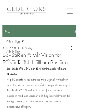
Inlägg
Alla inlägg
9 okt. 2023
3 min läsning
Alla inlägg
Bo-Staden™: Vår Vision för
Markanvisning
Prisvärda och Hållbara Bostäder
Bo-Staden™: Vår Vision för Prisvärda och Hållbara 
Bostäder
Vi på Cederfors, i samarbete med Liljewall Arkitekter, 
är stolta över att presentera vårt nyskapande koncept - 
Bo-Staden™. Vår vision är att erbjuda trivsamma 
bostäder med stor variation och hög boendekvalitet till 
en låg kostnad, och vi är redo att revolutionera 
bostadsutvecklingen.