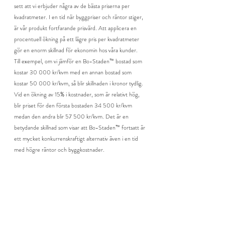
sett att vi erbjuder några av de bästa priserna per 
kvadratmeter. I en tid när byggpriser och räntor stiger, 
är vår produkt fortfarande prisvärd. Att applicera en 
procentuell ökning på ett lägre pris per kvadratmeter 
gör en enorm skillnad för ekonomin hos våra kunder.
Till exempel, om vi jämför en Bo-Staden™ bostad som 
kostar 30 000 kr/kvm med en annan bostad som 
kostar 50 000 kr/kvm, så blir skillnaden i kronor tydlig. 
Vid en ökning av 15% i kostnader, som är relativt hög, 
blir priset för den första bostaden 34 500 kr/kvm 
medan den andra blir 57 500 kr/kvm. Det är en 
betydande skillnad som visar att Bo-Staden™ fortsatt är 
ett mycket konkurrenskraftigt alternativ även i en tid 
med högre räntor och byggkostnader.