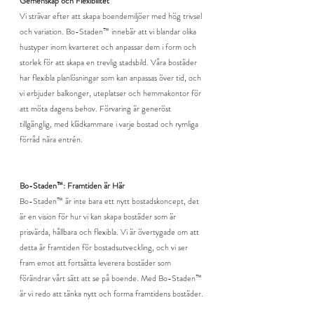
Gemenskap och Flexibilitet
Vi strävar efter att skapa boendemiljöer med hög trivsel 
och variation. Bo-Staden™ innebär att vi blandar olika 
hustyper inom kvarteret och anpassar dem i form och 
storlek för att skapa en trevlig stadsbild. Våra bostäder 
har flexibla planlösningar som kan anpassas över tid, och 
vi erbjuder balkonger, uteplatser och hemmakontor för 
att möta dagens behov. Förvaring är generöst 
tillgänglig, med klädkammare i varje bostad och rymliga 
förråd nära entrén.
Bo-Staden™: Framtiden är Här
Bo-Staden™ är inte bara ett nytt bostadskoncept, det 
är en vision för hur vi kan skapa bostäder som är 
prisvärda, hållbara och flexibla. Vi är övertygade om att 
detta är framtiden för bostadsutveckling, och vi ser 
fram emot att fortsätta leverera bostäder som 
förändrar vårt sätt att se på boende. Med Bo-Staden™ 
är vi redo att tänka nytt och forma framtidens bostäder.