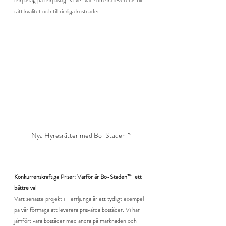
riskpåslag på riskpåslag. Vi vet vad som ska levereras till 
rätt kvalitet och till rimliga kostnader.
Nya Hyresrätter med Bo-Staden™
Konkurrenskraftiga Priser: Varför är Bo-Staden™  ett 
bättre val
Vårt senaste projekt i Herrljunga är ett tydligt exempel 
på vår förmåga att leverera prisvärda bostäder. Vi har 
jämfört våra bostäder med andra på marknaden och 