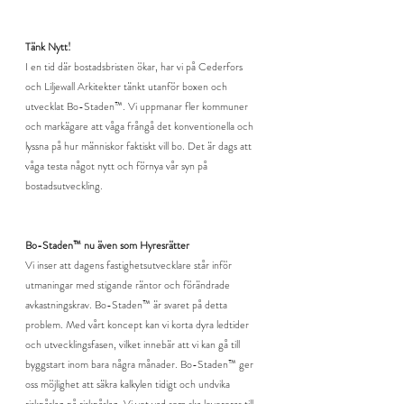
Tänk Nytt!
I en tid där bostadsbristen ökar, har vi på Cederfors 
och Liljewall Arkitekter tänkt utanför boxen och 
utvecklat Bo-Staden™. Vi uppmanar fler kommuner 
och markägare att våga frångå det konventionella och 
lyssna på hur människor faktiskt vill bo. Det är dags att 
våga testa något nytt och förnya vår syn på 
bostadsutveckling.
Bo-Staden™ nu även som Hyresrätter
Vi inser att dagens fastighetsutvecklare står inför 
utmaningar med stigande räntor och förändrade 
avkastningskrav. Bo-Staden™ är svaret på detta 
problem. Med vårt koncept kan vi korta dyra ledtider 
och utvecklingsfasen, vilket innebär att vi kan gå till 
byggstart inom bara några månader. Bo-Staden™ ger 
oss möjlighet att säkra kalkylen tidigt och undvika 